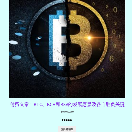
付费文章：BTC、BCH和BSV的发展愿景及各自胜负关键
฿
0.00000099
评级
1
5.00
/
5，已有
位
加入购物车
客户进行了