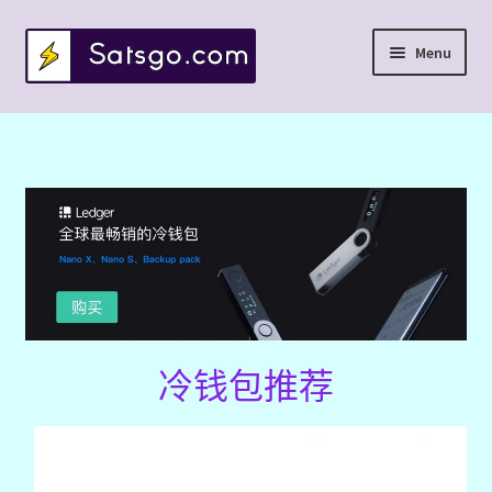
Skip
Skip
Menu
to
to
navigation
content
首页
我的帐户
Expand
冷钱包推荐
child
menu
Expand
助记词
child
menu
Expand
区块链落地项目
child
冷钱包推荐
menu
Expand
工具网站
child
menu
Expand
学习资料
child