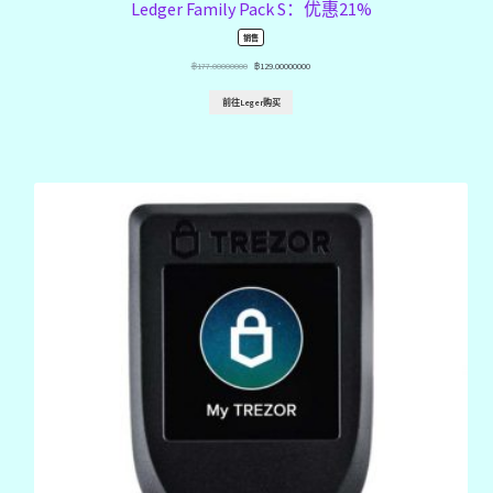
Ledger Family Pack S：优惠21%
产
销售
品
在
฿
177.00000000
฿
129.00000000
售
前往Leger购买