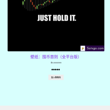
壁纸：囤币首则（全平台版）
฿
0.00000999
评级
1
5.00
/
5，已有
位
加入购物车
客户进行了
评价